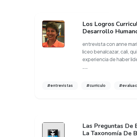
Los Logros Curricu
Desarrollo Human
entrevista con anne mari
liceo benalcazar, cali, q
experiencia de haber lid
...
#entrevistas
#curriculo
#evaluac
Las Preguntas De E
La Taxonomía De 