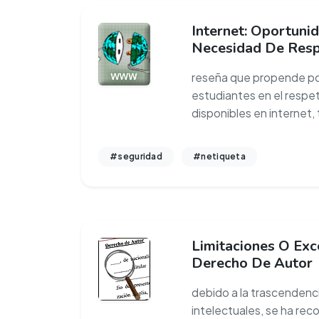
Internet: Oportunid
Necesidad De Res
reseña que propende por
estudiantes en el respe
disponibles en internet,
#seguridad
#netiqueta
Limitaciones O Exc
Derecho De Autor
debido a la trascendenci
intelectuales, se ha rec