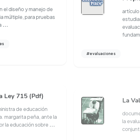
n el diseño y manejo de
artícul
 múltiple, para pruebas
estudia
a
...
evaluac
fundam
es
#evaluaciones
a Ley 715 (Pdf)
La Va
ministra de educación
documen
a. margarita peña, ante la
la eval
or la educación sobre
...
conjunt
#evaluaciones