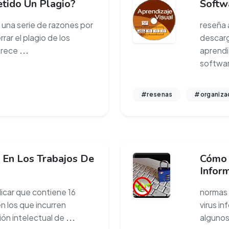
tido Un Plagio?
Softw
una serie de razones por
reseña 
rar el plagio de los
descarga
frece
...
aprendiz
softwar
#resenas
#organiza
 En Los Trabajos De
Cómo 
Infor
aplicar que contiene 16
normas 
n los que incurren
virus i
ión intelectual de
...
algunos