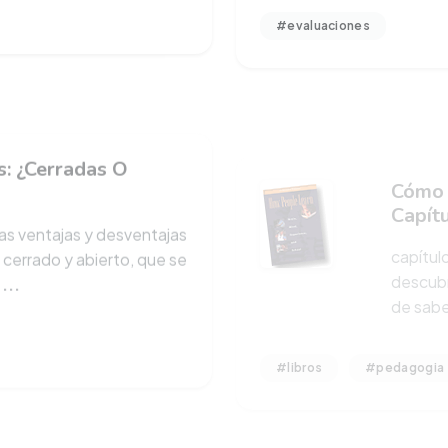
: ¿Cerradas O
Cómo 
Capítu
as ventajas y desventajas
capítul
 cerrado y abierto, que se
descubr
a
...
de saber
#libros
#pedagogia
gociar Sentidos