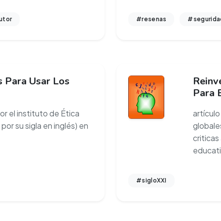
utor
#resenas
#segurida
 Para Usar Los
Reinve
Para E
 el instituto de Ética
artícul
por su sigla en inglés) en
globale
criticas
educati
#sigloXXI