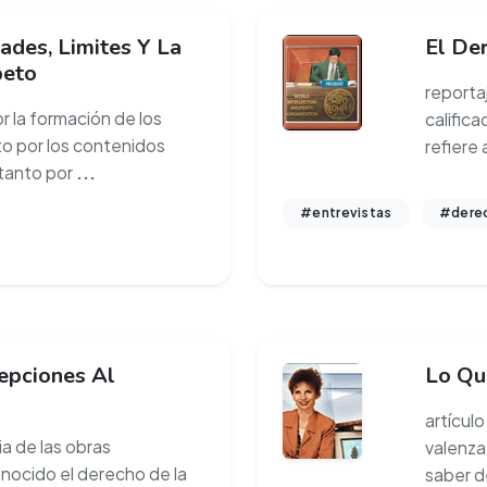
ades, Limites Y La
El De
peto
reporta
 la formación de los
calific
to por los contenidos
refiere 
 tanto por
...
#entrevistas
#derec
epciones Al
Lo Qu
artículo
a de las obras
valenza,
onocido el derecho de la
saber d