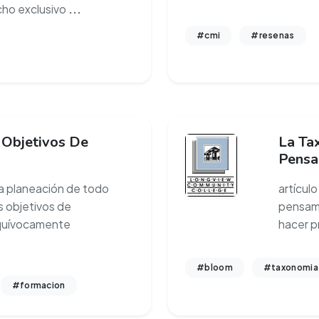
cho exclusivo
...
#cmi
#resenas
 Objetivos De
La Ta
Pensa
la planeación de todo
artícul
 objetivos de
pensami
equívocamente
hacer p
#bloom
#taxonomia
#formacion