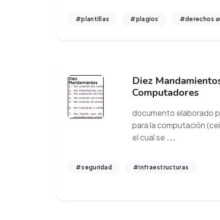
#plantillas
#plagios
#derechos a
Diez Mandamientos
Computadores
documento elaborado por
para la computación (cei 
el cual se
...
#seguridad
#infraestructuras