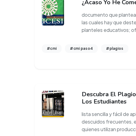
¿Acaso Yo He Come
documento que plantea 
las cuales hay que dester
planteles educativos; o
#cmi
#cmi paso4
#plagios
Descubra El Plagio
Los Estudiantes
lista sencilla y fácil de 
descuidos frecuentes, e
quienes utilizan producc