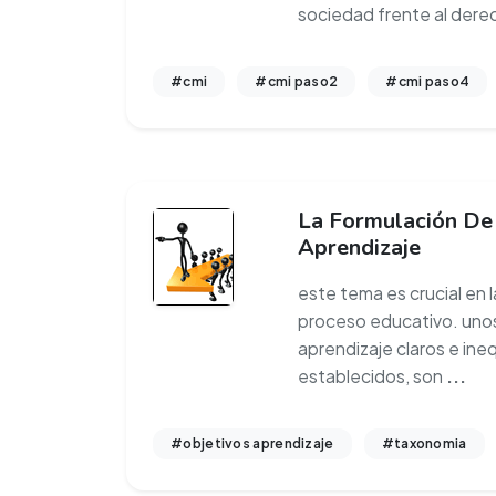
sociedad frente al dere
#cmi
#cmi paso2
#cmi paso4
La Formulación De
Aprendizaje
este tema es crucial en 
proceso educativo. unos
aprendizaje claros e in
establecidos, son
...
#objetivos aprendizaje
#taxonomia