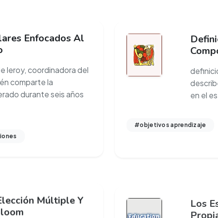
lares Enfocados Al
Defin
o
Compo
e leroy, coordinadora del
definic
uién comparte la
describ
erado durante seis años
en el e
#objetivos aprendizaje
iones
lección Múltiple Y
Los Es
Bloom
Propi