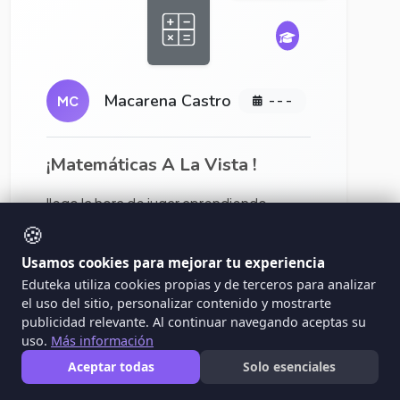
Macarena Castro
MC
- - -
¡Matemáticas A La Vista !
llego la hora de jugar aprendiendo
matemáticas !.. chicos los inivtamos a
🍪
que participen con nosotros en esta
Usamos cookies para mejorar tu experiencia
última actividad del proyecto que
Eduteka utiliza cookies propias y de terceros para analizar
venimos trabajando : "número por todas
el uso del sitio, personalizar contenido y mostrarte
partes". para ellos elaboraremos una
publicidad relevante. Al continuar navegando aceptas su
bingo aaaa empezaar !
uso.
Más información
Aceptar todas
Solo esenciales
Ver proyecto
Matemáticas