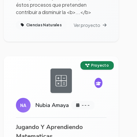
éstos procesos que pretenden
contribuir a disminuir la <b>...</b>
Ver proyecto
Ciencias Naturales
Ver proyecto completo
Proyecto
Nubia Amaya
NA
- - -
Jugando Y Aprendiendo
Matematicas