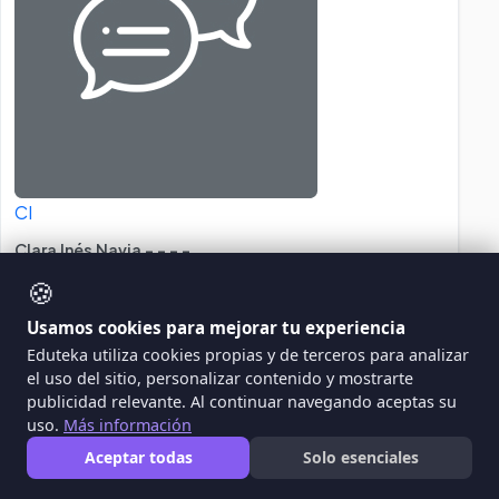
CI
Clara Inés Navia - - - -
🍪
Usamos cookies para mejorar tu experiencia
Análisis Arbóreo
Eduteka utiliza cookies propias y de terceros para analizar
el uso del sitio, personalizar contenido y mostrarte
el proyecto consiste en la utilización, en el aula,
publicidad relevante. Al continuar navegando aceptas su
de un programa como cmaptools o inspiration
uso.
Más información
para crear diagramas arbóreos a partir de
Aceptar todas
Solo esenciales
oraciones suministradas por el docente. lo