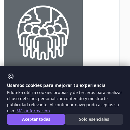
🍪
VC
Usamos cookies para mejorar tu experiencia
Valentina Cardona Gomez - Feb 27, 2015
Eduteka utiliza cookies propias y de terceros para analizar
el uso del sitio, personalizar contenido y mostrarte
publicidad relevante. Al continuar navegando aceptas su
uso.
Más información
Como Luchar Encontra De El
Aceptar todas
Solo esenciales
Maltrato Animal