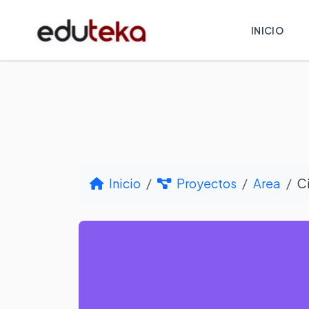
INICIO
Inicio
Proyectos
Area
C
Por Área de 
Ciencias_natura