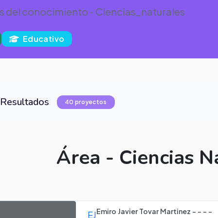
 del conocimiento - Ciencias_naturales
Educativo
Resultados
40 proyectos
Área - Ciencias N
Emiro Javier Tovar Martinez - - - -
EJ