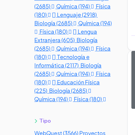
(2685)
Química (194)
Física
(180)
Lenguaje (2918)
Biología (2685)
Química (194)
Física (180)
Lengua
Extranjera (605)
Biología
(2685)
Química (194)
Física
(180)
Tecnología e
Informática (2117)
Biología
(2685)
Química (194)
Física
(180)
Educación Física
(225)
Biología (2685)
Química (194)
Física (180)
Tipo
WebQuest (3566)
Proyectos