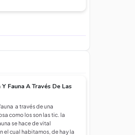
 Y Fauna A Través De Las
a fauna a través de una
sa como los son las tic. la
auna se hace de vital
n el cual habitamos, de hay la