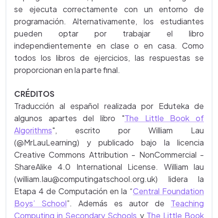
se ejecuta correctamente con un entorno de
programación. Alternativamente, los estudiantes
pueden optar por trabajar el libro
independientemente en clase o en casa. Como
todos los libros de ejercicios, las respuestas se
proporcionan en la parte final.
CRÉDITOS
Traducción al español realizada por Eduteka de
algunos apartes del libro "
The Little Book of
Algorithms
", escrito por William Lau
(@MrLauLearning) y publicado bajo la licencia
Creative Commons Attribution - NonCommercial -
ShareAlike 4.0 International License. William lau
(william.lau@computingatschool.org.uk) lidera la
Etapa 4 de Computación en la “
Central Foundation
Boys’ School
”. Además es autor de
Teaching
Computing in Secondary Schools
y
The Little Book