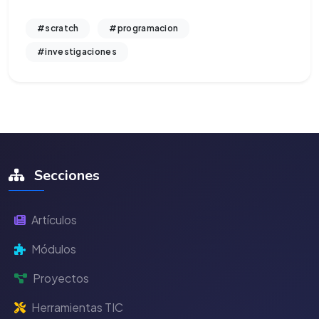
#scratch
#programacion
#investigaciones
Secciones
Artículos
Módulos
Proyectos
Herramientas TIC