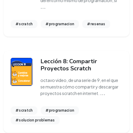
del entorno mismo de programación, si
...
#scratch
#programacion
#resenas
Lección 8: Compartir
Proyectos Scratch
octavo video, de una serie de 9, en el que
se muestra cómo compartir y descargar
proyectos scratch en internet.
...
#scratch
#programacion
#solucion problemas