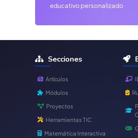
educativo personalizado
Secciones
E
Artículos
I
Módulos
Ru
Proyectos
P
C
Herramientas TIC
G
Matemática Interactiva