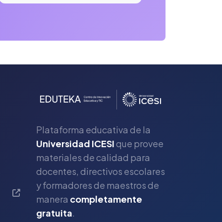
Plataforma educativa de la
Universidad ICESI
que provee
materiales de calidad para
s
docentes, directivos escolares
y formadores de maestros de
manera
completamente
gratuita
.