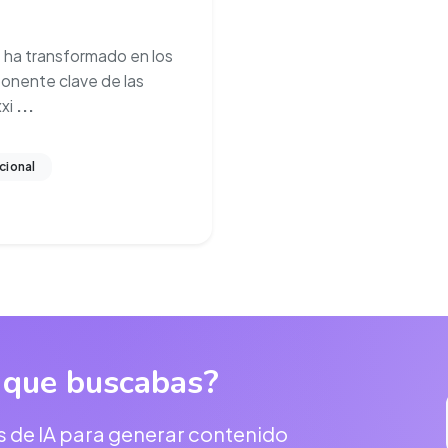
 ha transformado en los
onente clave de las
xxi
...
ional
 que buscabas?
s de IA para generar contenido