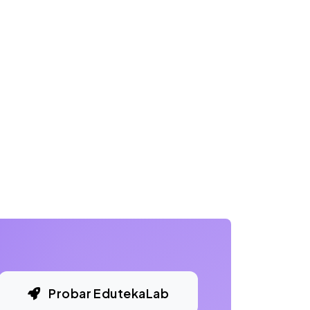
Probar EdutekaLab