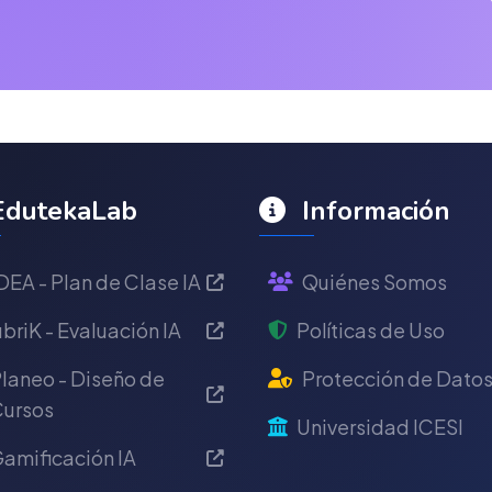
dutekaLab
Información
DEA - Plan de Clase IA
Quiénes Somos
briK - Evaluación IA
Políticas de Uso
laneo - Diseño de
Protección de Dato
ursos
Universidad ICESI
amificación IA