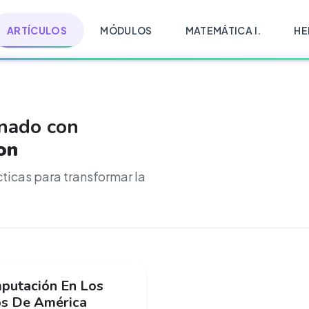
ARTÍCULOS
MÓDULOS
MATEMÁTICA I.
HE
onado con
on
cticas para transformar la
putación En Los
os De América