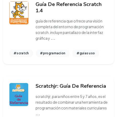
Guía De Referencia Scratch
1.4
guía de referencia que ofrece una visión
completa del entorno de programación
scratch. incluye pantallazo de la interfaz
gráfica y
...
#scratch
#programacion
#guias uso
Scratchjr: Guía De Referencia
scratchjr, para niños entre 5 y 7 años, es el
resultado de combinar una herramienta de
programación con materiales curriculares
...