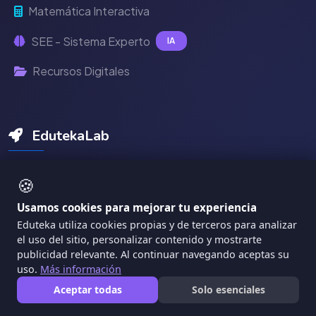
Matemática Interactiva
SEE - Sistema Experto
IA
Recursos Digitales
EdutekaLab
IDEA - Plan de Clase IA
🍪
Usamos cookies para mejorar tu experiencia
RubriK - Evaluación IA
Eduteka utiliza cookies propias y de terceros para analizar
Planeo - Diseño de Cursos
el uso del sitio, personalizar contenido y mostrarte
publicidad relevante. Al continuar navegando aceptas su
Gamificación IA
uso.
Más información
Aceptar todas
Solo esenciales
MÁTICA - Diagnóstico TIC