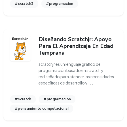
#scratch3
#programacion
Diseñando Scratchjr: Apoyo
Para El Aprendizaje En Edad
Temprana
scratchjr es un lenguaje gráfico de
programación basado en scratch y
rediseñado para atender las necesidades
específicas de desarrollo y
...
#scratch
#programacion
#pensamiento computacional