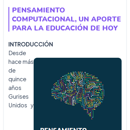
PENSAMIENTO
COMPUTACIONAL, UN APORTE
PARA LA EDUCACIÓN DE HOY
INTRODUCCIÓN
Desde
hace más
de
quince
años
Gurises
Unidos y