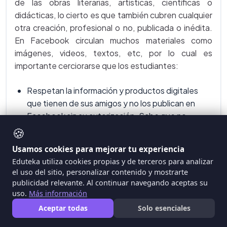
de las obras literarias, artísticas, científicas o
didácticas, lo cierto es que también cubren cualquier
otra creación, profesional o no, publicada o inédita.
En Facebook circulan muchos materiales como
imágenes, videos, textos, etc, por lo cual es
importante cerciorarse que los estudiantes:
Respetan la información y productos digitales
que tienen de sus amigos y no los publican en
Facebook sin su autorización. Sabe que no
deben publicar fotos o videos en Facebook en
🍪
los que aparezcan otras personas, sin contar
Usamos cookies para mejorar tu experiencia
antes con su permiso.
Eduteka utiliza cookies propias y de terceros para analizar
el uso del sitio, personalizar contenido y mostrarte
Leen las reglas antes de utilizar cualquier material
publicidad relevante. Al continuar navegando aceptas su
que encuentran en línea. Buena parte del material
uso.
Más información
que aparece en Internet está protegido por
Aceptar todas
Solo esenciales
derechos de autor. Eso significa que no está
disponible de forma gratuita [F]. Utilizan los