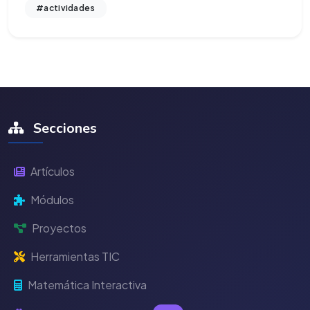
#actividades
Secciones
Artículos
Módulos
Proyectos
Herramientas TIC
Matemática Interactiva