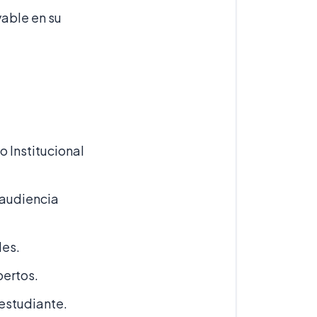
vable en su
o Institucional
 audiencia
les.
pertos.
 estudiante.