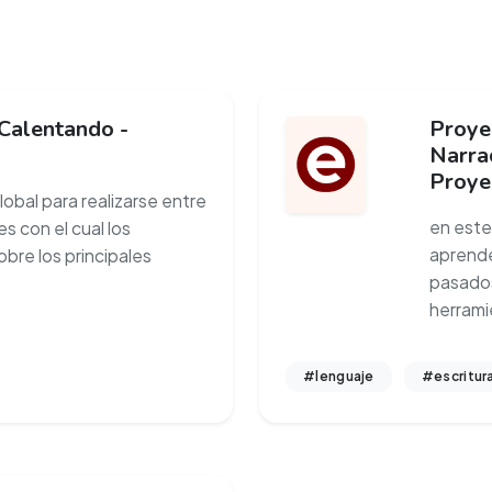
 Calentando -
Proyec
Narra
Proye
obal para realizarse entre
en este
s con el cual los
aprende
bre los principales
pasados
herram
#lenguaje
#escritur