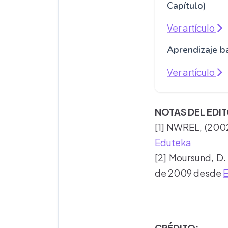
Capítulo)
Ver artículo
Aprendizaje b
Ver artículo
NOTAS DEL EDI
[1] NWREL, (2002
Eduteka
[2] Moursund, D. 
de 2009 desde
CRÉDITO: