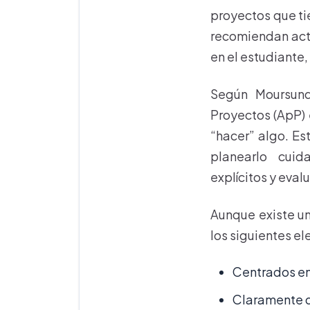
proyectos que tie
recomiendan acti
en el estudiante, 
Según Moursund 
Proyectos (ApP) 
“hacer” algo. Es
planearlo cuid
explícitos y eval
Aunque existe un
los siguientes e
Centrados en 
Claramente de