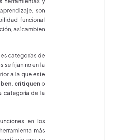
s herramientas y
aprendizaje, son
bilidad funcional
ación, así cambien
tes categorías de
 se fijan no en la
ior a la que este
eben
,
critiquen
o
a categoría de la
funciones en los
 herramienta más
prendizaje que se