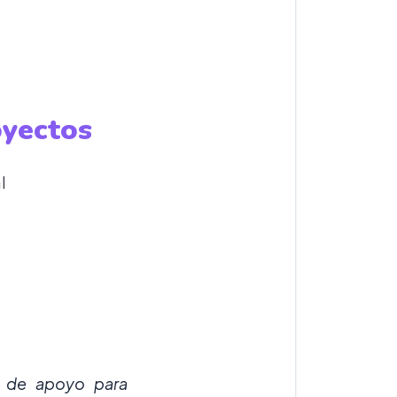
oyectos
l
a de apoyo para