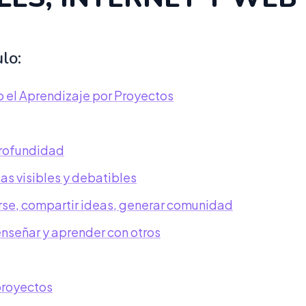
ulo:
 el Aprendizaje por Proyectos
profundidad
as visibles y debatibles
se, compartir ideas, generar comunidad
enseñar y aprender con otros
proyectos