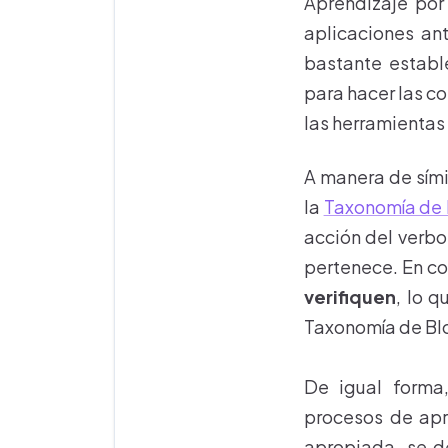
Aprendizaje por
aplicaciones an
bastante estable
para hacer las co
las herramientas 
A manera de sími
la
Taxonomía de
acción del verbo
pertenece. En co
verifiquen
, lo 
Taxonomía de Blo
De igual forma,
procesos de apr
apropiada, se de