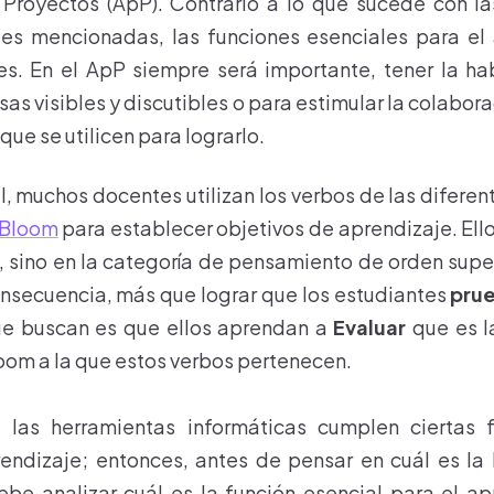
 Proyectos (ApP). Contrario a lo que sucede con la
tes mencionadas, las funciones esenciales para el 
s. En el ApP siempre será importante, tener la ha
sas visibles y discutibles o para estimular la colabor
que se utilicen para lograrlo.
l, muchos docentes utilizan los verbos de las diferen
 Bloom
para establecer objetivos de aprendizaje. Ellos
, sino en la categoría de pensamiento de orden super
nsecuencia, más que lograr que los estudiantes
pru
que buscan es que ellos aprendan a
Evaluar
que es l
om a la que estos verbos pertenecen.
 las herramientas informáticas cumplen ciertas 
endizaje; entonces, antes de pensar en cuál es la
be analizar cuál es la función esencial para el a