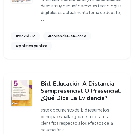
desde muy pequeños con las tecnologías
digitales es actualmente tema de debate;
...
#covid-19
#aprender-en-casa
#politica publica
Bid: Educación A Distancia,
Semipresencial O Presencial.
¿Qué Dice La Evidencia?
este documento del bid resume los
principales hallazgos de la literatura
científica respecto a los efectos de la
educación a
...