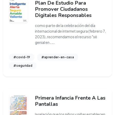
Plan De Estudio Para
Promover Ciudadanos
Digitales Responsables
como parte de la celebración del día
internacional de internet segura (febrero 7,
2023), recomendamos el recurso "sé
genial en
...
#covid-19
#aprender-en-casa
#seguridad
Primera Infancia Frente A Las
Pantallas
la relación que los niños y niñas establecen