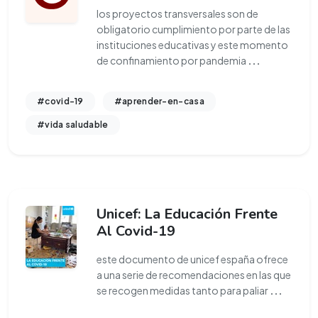
los proyectos transversales son de
obligatorio cumplimiento por parte de las
instituciones educativas y este momento
de confinamiento por pandemia
...
#covid-19
#aprender-en-casa
#vida saludable
Unicef: La Educación Frente
Al Covid-19
este documento de unicef españa ofrece
a una serie de recomendaciones en las que
se recogen medidas tanto para paliar
...