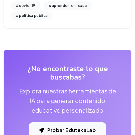
#covid-19
#aprender-en-casa
#politica publica
¿No encontraste lo que
buscabas?
Explora nuestras herramientas de
IA para generar contenido
educativo personalizado
Probar EdutekaLab