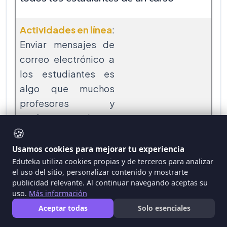
Actividades en línea
:
Enviar mensajes de
correo electrónico a
los estudiantes es
algo que muchos
profesores y
profesoras hacen
🍪
rutinariamente. Las
plataformas de
Usamos cookies para mejorar tu experiencia
aprendizaje en línea
Eduteka utiliza cookies propias y de terceros para analizar
el uso del sitio, personalizar contenido y mostrarte
como Moodle
publicidad relevante. Al continuar navegando aceptas su
ofrecen un sistema
uso.
Más información
de mensajería que
Aceptar todas
Solo esenciales
facilita la tarea de