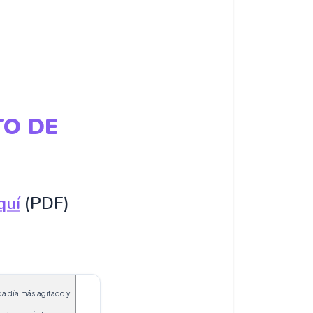
TO DE
quí
(PDF)
a día más agitado y