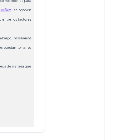
sitivos móviles para
a Niñez
” se oponen
 entre los factores
embargo, reseñamos
res puedan tomar su
oneda de manera que