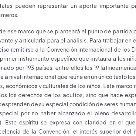
itales pueden representar un aporte importante pa
rimeros.
e ese marco que se planteará el punto de partida pa
ante y articularla para el análisis. Para trabajar en
eciso remitirse a la Convención Internacional de los 
 primer instrumento específico que instaura a los niñ
mado por 193 países, entre ellos los 19 latinoamerica
e a nivel internacional que reúne en un único texto los
es, económicos y culturales de los niños. Este marco
os los derechos de los adultos, sino que hace esp
desprenden de su especial condición de seres huma
special por no haber alcanzado el pleno desarrollo
). Este espíritu se expresa con claridad en el qu
celencia de la Convención: el interés superior del 