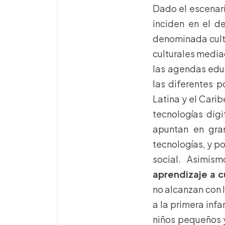
Dado el escenari
inciden en el d
denominada cultur
culturales media
las agendas educ
las diferentes p
Latina y el Carib
tecnologías digi
apuntan en gra
tecnologías, y po
social. Asimis
aprendizaje a c
no alcanzan con l
a la primera infa
niños pequeños y