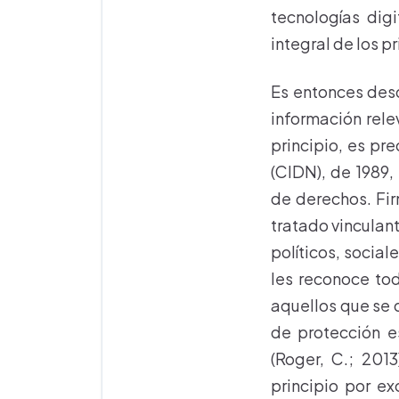
tecnologías dig
integral de los p
Es entonces desd
información relev
principio, es pr
(CIDN), de 1989,
de derechos. Fir
tratado vinculant
políticos, social
les reconoce tod
aquellos que se 
de protección e
(Roger, C.; 2013
principio por ex