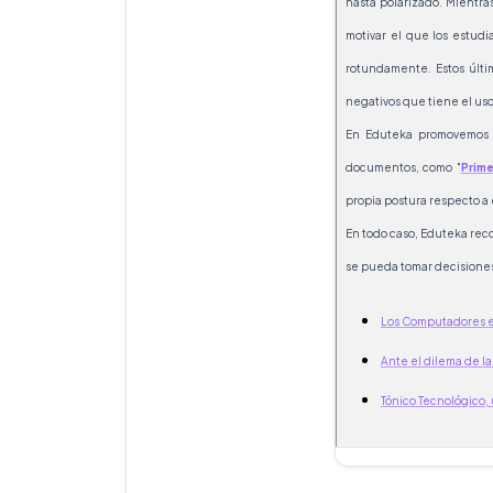
hasta polarizado. Mientra
motivar el que los estudi
rotundamente. Estos últi
negativos que tiene el us
En Eduteka promovemos a
documentos, como "
Prime
propia postura respecto a
En todo caso, Eduteka rec
se pueda tomar decisione
Los Computadores e
Ante el dilema de la
Tónico Tecnológico,