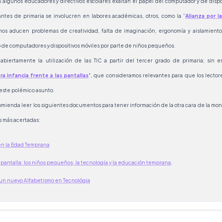
s algunos educadores y directivos escolares exaltan el papel del computador y de dispo
antes de primaria se involucren en labores académicas, otros, como la “
Alianza por l
mos aducen problemas de creatividad, falta de imaginación, ergonomía y aislamiento,
o de computadores y dispositivos móviles por parte de niños pequeños.
biertamente la utilización de las TIC a partir del tercer grado de primaria; sin 
ra infancia frente a las pantallas
", que consideramos relevantes para que los lecto
 este polémico asunto.
omienda leer los siguientes documentos para tener información de la otra cara de la m
s más acertadas:
n la Edad Temprana
 pantalla: los niños pequeños, la tecnología y la educación temprana
.
 un nuevo Alfabetismo en Tecnológia