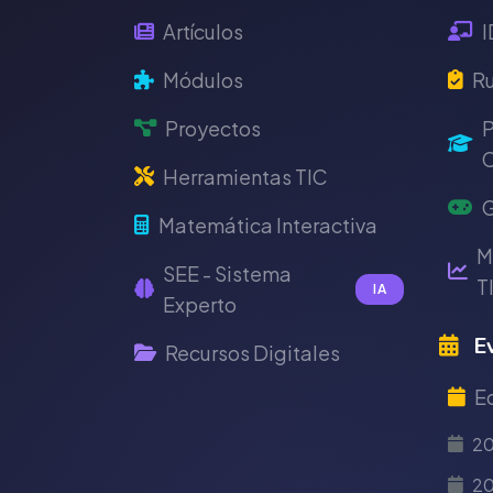
Artículos
I
Módulos
Ru
Proyectos
P
C
Herramientas TIC
G
Matemática Interactiva
M
SEE - Sistema
T
IA
Experto
Ev
Recursos Digitales
E
2
20