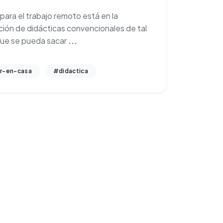
 para el trabajo remoto está en la
ión de didácticas convencionales de tal
ue se pueda sacar
...
r-en-casa
#didactica