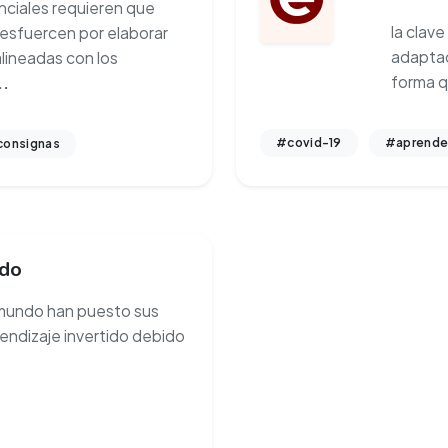
nciales requieren que
la clave
esfuercen por elaborar
adaptac
lineadas con los
forma q
..
#covid-19
#aprende
onsignas
ido
mundo han puesto sus
endizaje invertido debido