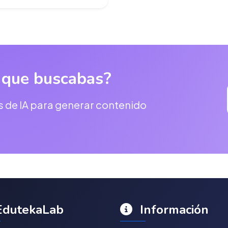
 que buscabas?
s de IA para generar contenido
dutekaLab
Información