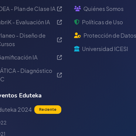
DEA - Plan de Clase IA
Quiénes Somos
briK - Evaluación IA
Políticas de Uso
laneo - Diseño de
Protección de Dato
ursos
Universidad ICESI
amificación IA
ÁTICA - Diagnóstico
IC
entos Eduteka
duteka 2024
Reciente
022
21