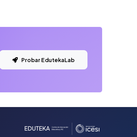
Probar EdutekaLab