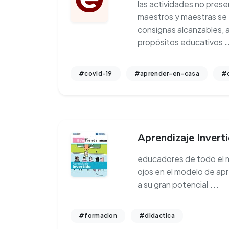
las actividades no prese
maestros y maestras se 
consignas alcanzables, a
propósitos educativos
.
#covid-19
#aprender-en-casa
#c
Aprendizaje Invert
educadores de todo el 
ojos en el modelo de apr
a su gran potencial
...
#formacion
#didactica