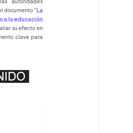
las autoridades
el documento "
La
o a la educación
liar su efecto en
mento clave para