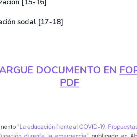
ización [15-16]
ación social [17-18]
ARGUE DOCUMENTO EN
FO
PDF
mento “
La educación frente al COVID-19, Propuestas
ducación durante la emergencia
” publicado en Ab