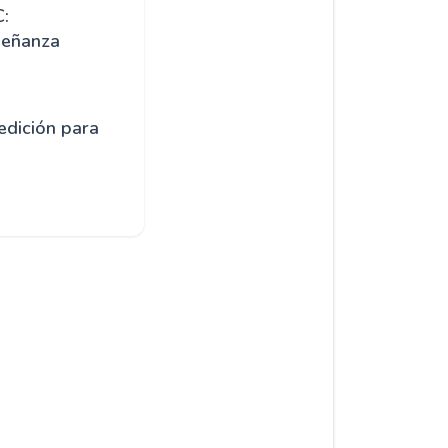
C:
señanza
edición para