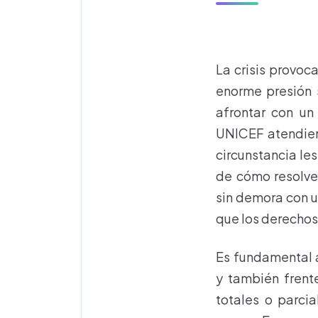
La crisis provo
enorme presión 
afrontar con un
UNICEF atendien
circunstancia le
de cómo resolver
sin demora con u
que los derechos
Es fundamental 
y también frent
totales o parci