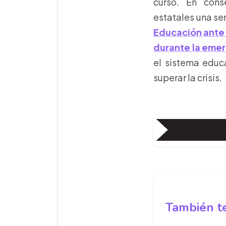
curso. En cons
estatales una se
Educación ante 
durante la eme
el sistema educ
superar la crisis.
También te