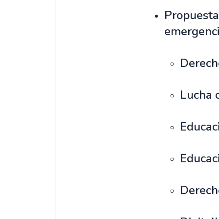
Propuestas
emergenc
Derecho
Lucha c
Educaci
Educaci
Derecho