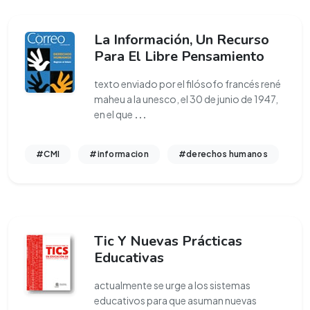
La Información, Un Recurso
Para El Libre Pensamiento
texto enviado por el filósofo francés rené
maheu a la unesco, el 30 de junio de 1947,
en el que
...
#CMI
#informacion
#derechos humanos
Tic Y Nuevas Prácticas
Educativas
actualmente se urge a los sistemas
educativos para que asuman nuevas