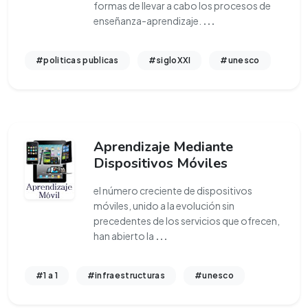
formas de llevar a cabo los procesos de
enseñanza-aprendizaje.
...
#politicas publicas
#sigloXXI
#unesco
Aprendizaje Mediante
Dispositivos Móviles
el número creciente de dispositivos
móviles, unido a la evolución sin
precedentes de los servicios que ofrecen,
han abierto la
...
#1 a 1
#infraestructuras
#unesco