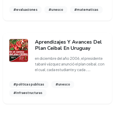
#evaluaciones
#unesco
#matematicas
Aprendizajes Y Avances Del
Plan Ceibal En Uruguay
en diciembre del año 2006, el presidente
tabaré vázquez anunció el plan ceibal, con
el cual, cada estudiante y cada
...
#politicas publicas
#unesco
#infraestructuras