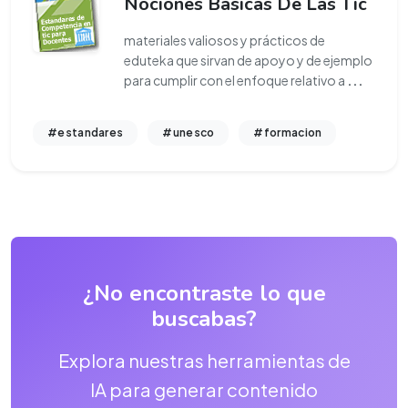
Nociones Básicas De Las Tic
materiales valiosos y prácticos de
eduteka que sirvan de apoyo y de ejemplo
para cumplir con el enfoque relativo a
...
#estandares
#unesco
#formacion
¿No encontraste lo que
buscabas?
Explora nuestras herramientas de
IA para generar contenido