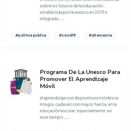
sobre los futuros de la educación,
establecida por la unesco en 2019 e
integrada
...
#politica publica
#covid19
#alternancia
Programa De La Unesco Para
Promover El Aprendizaje
Móvil
el aprendizaje con dispositivos móviles se
integra, cada vez con mayor fuerza, en la
educación escolar; especialmente, en
este tiempo
...