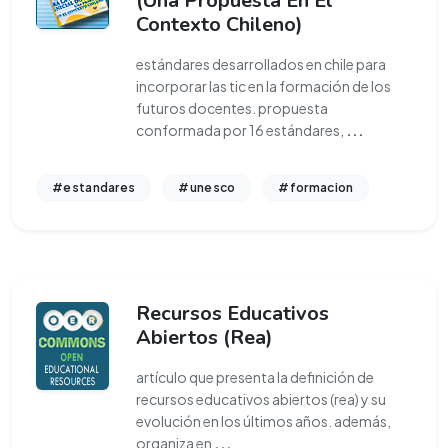
(Una Propuesta En El
Contexto Chileno)
estándares desarrollados en chile para
incorporar las tic en la formación de los
futuros docentes. propuesta
conformada por 16 estándares,
...
#estandares
#unesco
#formacion
Recursos Educativos
Abiertos (Rea)
artículo que presenta la definición de
recursos educativos abiertos (rea) y su
evolución en los últimos años. además,
organiza en
...