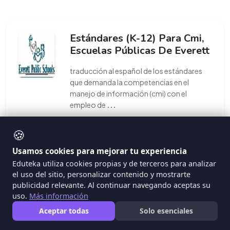
Estándares (K-12) Para Cmi,
Escuelas Públicas De Everett
traducción al español de los estándares
que demanda la competencias en el
manejo de información (cmi) con el
empleo de
...
🍪
#estandares
#cmi
Usamos cookies para mejorar tu experiencia
Eduteka utiliza cookies propias y de terceros para analizar
el uso del sitio, personalizar contenido y mostrarte
publicidad relevante. Al continuar navegando aceptas su
uso.
Más información
Honduras: Estándares De
Contenido Y Desempeño En
Aceptar todas
Solo esenciales
Español (Pdf)