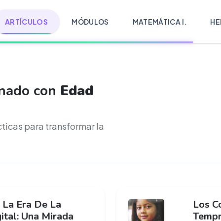
ARTÍCULOS
MÓDULOS
MATEMÁTICA I.
HE
onado con
Edad
cticas para transformar la
n La Era De La
Los C
ital: Una Mirada
Tempr