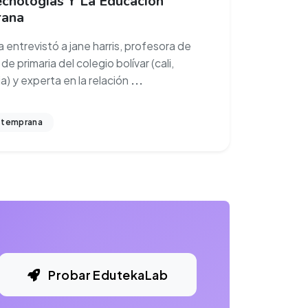
ecnologías Y La Educación
ana
 entrevistó a jane harris, profesora de
de primaria del colegio bolívar (cali,
a) y experta en la relación
...
 temprana
Probar EdutekaLab