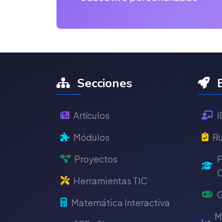
Secciones
E
Artículos
I
Módulos
Ru
Proyectos
P
C
Herramientas TIC
G
Matemática Interactiva
M