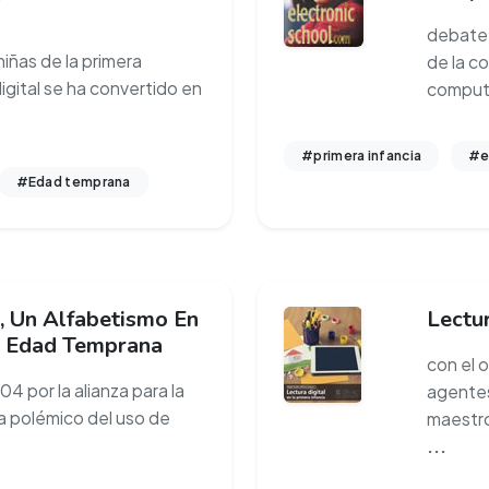
debate 
niñas de la primera
de la c
digital se ha convertido en
computa
#primera infancia
#e
#Edad temprana
, Un Alfabetismo En
Lectur
a Edad Temprana
con el 
4 por la alianza para la
agentes
a polémico del uso de
maestro
...