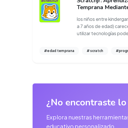
Scratchjr: Aprendiz
Temprana Mediant
los niños entre kinderga
a 7 años de edad) carec
utilizar tecnologías pod
#edad temprana
#scratch
#prog
¿No encontraste lo
Explora nuestras herramienta
educativo personalizado