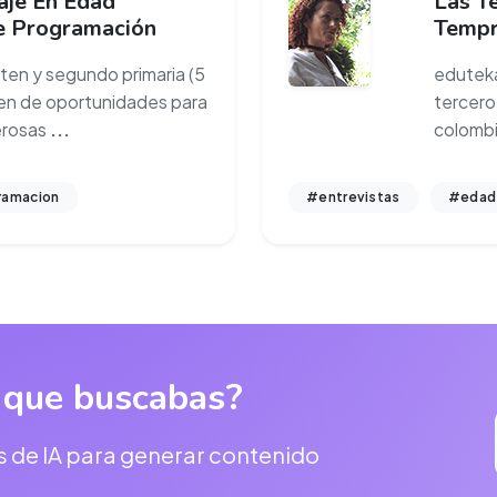
aje En Edad
Las T
e Programación
Tempr
rten y segundo primaria (5
eduteka
en de oportunidades para
tercero 
erosas
...
colombi
ramacion
#entrevistas
#edad
 que buscabas?
s de IA para generar contenido