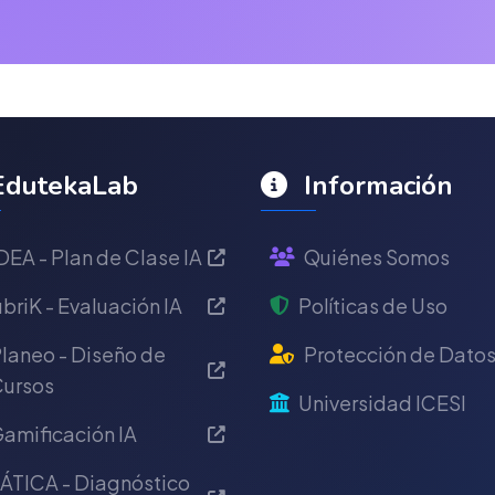
dutekaLab
Información
DEA - Plan de Clase IA
Quiénes Somos
briK - Evaluación IA
Políticas de Uso
laneo - Diseño de
Protección de Dato
ursos
Universidad ICESI
amificación IA
ÁTICA - Diagnóstico