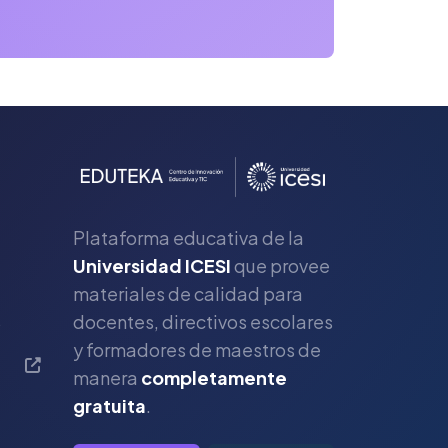
Plataforma educativa de la
Universidad ICESI
que provee
materiales de calidad para
s
docentes, directivos escolares
y formadores de maestros de
manera
completamente
gratuita
.