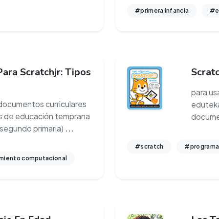
#primera infancia
#e
ara Scratchjr: Tipos
Scrat
para us
 documentos curriculares
eduteka
ños de educación temprana
documen
 segundo primaria)
...
#scratch
#programa
iento computacional