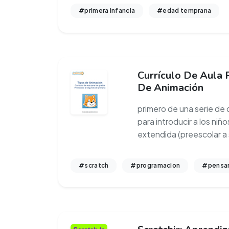
#primera infancia
#edad temprana
Currículo De Aula P
De Animación
primero de una serie de
para introducir a los ni
extendida (preescolar a
#scratch
#programacion
#pensam