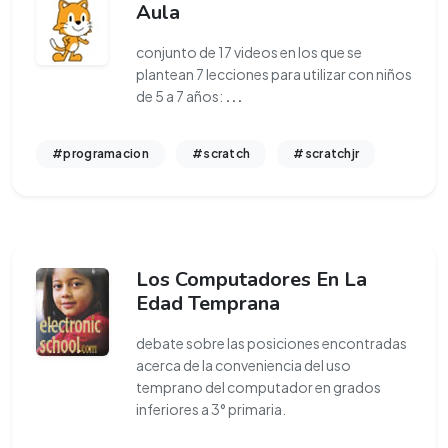
Aula
conjunto de 17 videos en los que se
plantean 7 lecciones para utilizar con niños
de 5 a 7 años:
...
#programacion
#scratch
#scratchjr
Los Computadores En La
Edad Temprana
debate sobre las posiciones encontradas
acerca de la conveniencia del uso
temprano del computador en grados
inferiores a 3° primaria.