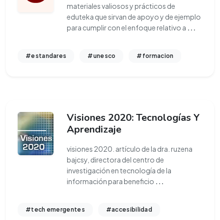
materiales valiosos y prácticos de
eduteka que sirvan de apoyo y de ejemplo
para cumplir con el enfoque relativo a
...
#estandares
#unesco
#formacion
Visiones 2020: Tecnologías Y
Aprendizaje
visiones 2020. artículo de la dra. ruzena
bajcsy, directora del centro de
investigación en tecnología de la
información para beneficio
...
#tech emergentes
#accesibilidad