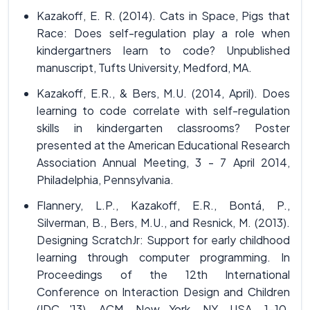
Kazakoff, E. R. (2014). Cats in Space, Pigs that
Race: Does self-regulation play a role when
kindergartners learn to code? Unpublished
manuscript, Tufts University, Medford, MA.
Kazakoff, E.R., & Bers, M.U. (2014, April). Does
learning to code correlate with self-regulation
skills in kindergarten classrooms? Poster
presented at the American Educational Research
Association Annual Meeting, 3 - 7 April 2014,
Philadelphia, Pennsylvania.
Flannery, L.P., Kazakoff, E.R., Bontá, P.,
Silverman, B., Bers, M.U., and Resnick, M. (2013).
Designing ScratchJr: Support for early childhood
learning through computer programming. In
Proceedings of the 12th International
Conference on Interaction Design and Children
(IDC '13). ACM, New York, NY, USA, 1-10.