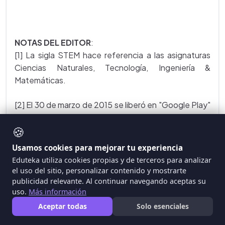
NOTAS DEL EDITOR
:
[1] La sigla STEM hace referencia a las asignaturas
Ciencias Naturales, Tecnología, Ingeniería &
Matemáticas.
[2] El 30 de marzo de 2015 se liberó en "Google Play"
la versión de
ScratchJr para Android
.
🍪
[3] En educación preescolar, los "Centros de
Usamos cookies para mejorar tu experiencia
aprendizaje" se definen como momentos para que
Eduteka utiliza cookies propias y de terceros para analizar
los niños desarrollen su capacidad de pensar,
el uso del sitio, personalizar contenido y mostrarte
comunicar, resolver problemas, crear y socializar. El
publicidad relevante. Al continuar navegando aceptas su
uso.
Más información
período de tiempo es crítico y evoluciona; por ello, se
requiere programar muy bien ese tiempo o momento
Aceptar todas
Solo esenciales
para que los estudiantes cuenten con un espacio