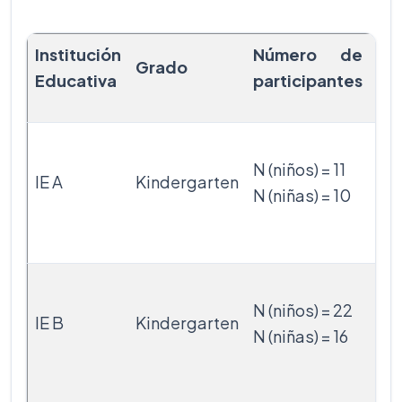
Institución
Número de
Grado
Me
Educativa
participantes
X
N (niños) = 11
8.7
IE A
Kindergarten
N (niñas) = 10
X
9.
X
N (niños) = 22
10.
IE B
Kindergarten
N (niñas) = 16
X
10