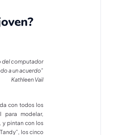
joven?
no del computador
gado a un acuerdo”
Kathleen Vail
da con todos los
el para modelar,
 y pintan con los
Tandy”, los cinco