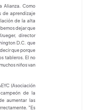
la Alianza. Como
s de aprendizaje
lación de la alta
debemos dejar que
rueger, director
hington D.C. que
 decir que porque
s tableros. El no
 muchos niños van
NAEYC (Asociación
e campeón de la
de aumentar las
orrectamente. "Es