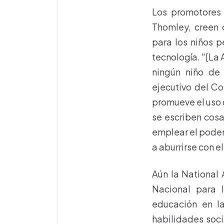
Los promotores 
Thomley, creen 
para los niños p
tecnología. "[La
ningún niño de 
ejecutivo del C
promueve el uso 
se escriben cosa
emplear el poder
a aburrirse con e
Aún la National 
Nacional para 
educación en l
habilidades soci