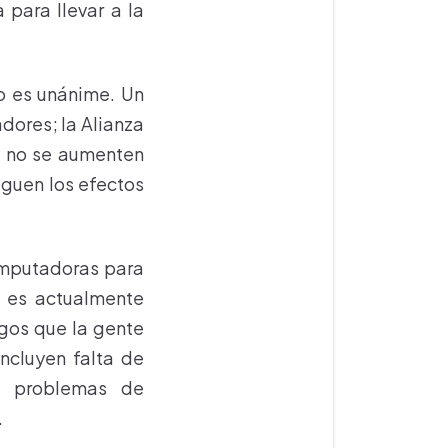
para llevar a la
o es unánime. Un
dores; la Alianza
y no se aumenten
iguen los efectos
computadoras para
y es actualmente
sgos que la gente
incluyen falta de
vo, problemas de
.