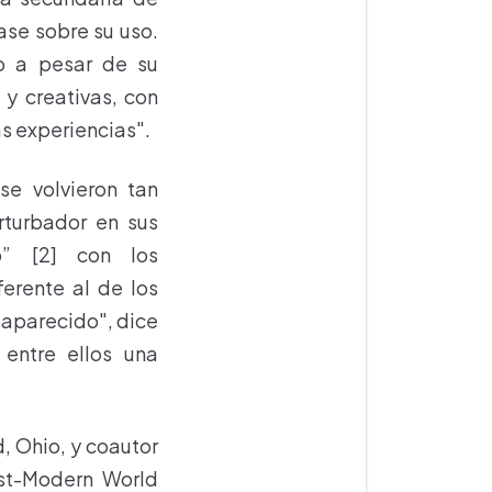
ase sobre su uso.
o a pesar de su
 y creativas, con
s experiencias".
e volvieron tan
turbador en sus
o” [2] con los
erente al de los
esaparecido", dice
 entre ellos una
, Ohio, y coautor
ost-Modern World