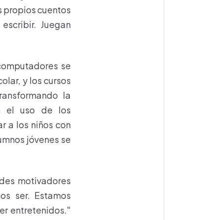
us propios cuentos
escribir. Juegan
 computadores se
olar, y los cursos
transformando la
n el uso de los
r a los niños con
lumnos jóvenes se
ndes motivadores
mos ser. Estamos
er entretenidos."