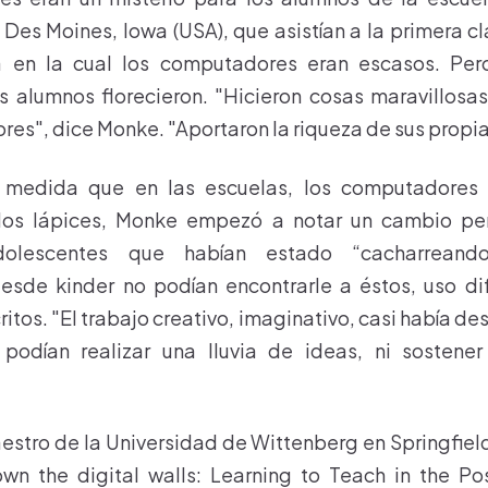
Des Moines, Iowa (USA), que asistían a la primera cl
a en la cual los computadores eran escasos. Per
os alumnos florecieron. "Hicieron cosas maravillosas
es", dice Monke. "Aportaron la riqueza de sus propia
 medida que en las escuelas, los computadores s
os lápices, Monke empezó a notar un cambio per
Adolescentes que habían estado “cacharreand
sde kinder no podían encontrarle a éstos, uso dif
tos. "El trabajo creativo, imaginativo, casi había d
a podían realizar una lluvia de ideas, ni sostener
stro de la Universidad de Wittenberg en Springfield
wn the digital walls: Learning to Teach in the P