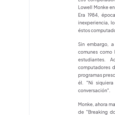
Lowell Monke en 
Era 1984, époc
inexperiencia, l
éstos computador
Sin embargo, a
comunes como l
estudiantes. 
computadores de
programas prescri
él. "Ni siquier
conversación".
Monke, ahora mae
de "Breaking do