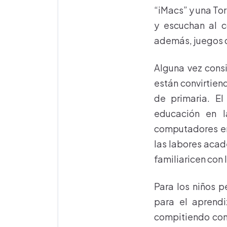
“iMacs” y una Tor
y escuchan al c
además, juegos d
Alguna vez cons
están convirtiend
de primaria. El
educación en l
computadores en 
las labores acad
familiaricen con 
Para los niños 
para el aprendi
compitiendo con 