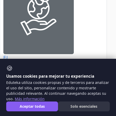
EJ
Ere Jan Murguia - Sep 12, 2019
🍪
Usamos cookies para mejorar tu experiencia
Eduteka utiliza cookies propias y de terceros para analizar
el uso del sitio, personalizar contenido y mostrarte
Haz Algo Diferente ¡Inclúyeme!
publicidad relevante. Al continuar navegando aceptas su
uso.
Más información
¿alguna vez has tenido una lesión que te impida
realizar tus movimientos naturalmente o has
Aceptar todas
Solo esenciales
tenido que movilizar a alguien con silla de