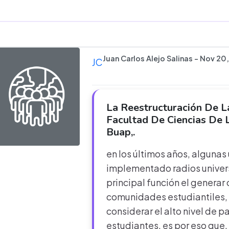
Juan Carlos Alejo Salinas - Nov 20
JC
La Reestructuración De La
Facultad De Ciencias De 
Buap,.
en los últimos años, alguna
implementado radios univers
principal función el generar
comunidades estudiantiles
considerar el alto nivel de p
estudiantes. es por eso que,