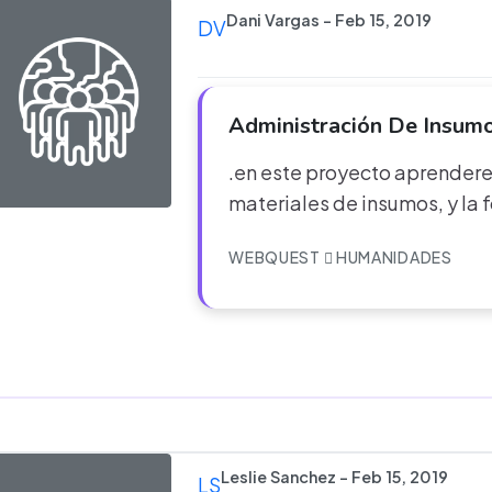
Dani Vargas - Feb 15, 2019
DV
Administración De Insum
.en este proyecto aprender
materiales de insumos, y la
WEBQUEST
HUMANIDADES
Leslie Sanchez - Feb 15, 2019
LS