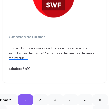
Ciencias Naturales
utilizando una animación sobre la célula vegetal, los
estudiantes de grado 6º en la clase de ciencias deberán
realizar un
...
Edades:
6 a 10
rimera
2
3
4
5
6