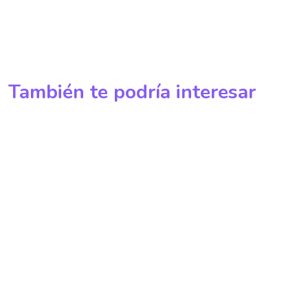
También te podría interesar
La Biotecnología En La Vida Cotidiana
Wikis