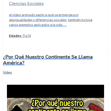
Ciencias Sociales
el vídeo animado explica qué se entiende por
desigualdades y diferencias sociales, también incluye
varios ejemplos aplicados a la vida
...
Edades:
11 a 14
¿Por Qué Nuestro Continente Se Llama
América?
Video