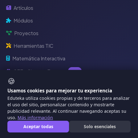
Artículos
Módulos
Proyectos
Herramientas TIC
Matemática Interactiva
SEE - Sistema Experto
IA
🍪
Recursos Digitales
Usamos cookies para mejorar tu experiencia
Eduteka utiliza cookies propias y de terceros para analizar
el uso del sitio, personalizar contenido y mostrarte
publicidad relevante. Al continuar navegando aceptas su
EdutekaLab
uso.
Más información
Aceptar todas
Solo esenciales
IDEA - Plan de Clase IA