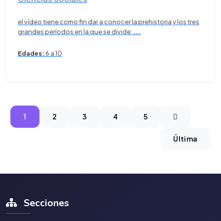
el vídeo tiene como fin dar a conocer la prehistoria y los tres
grandes períodos en la que se divide:
...
Edades:
6 a 10
1
2
3
4
5
Última
Secciones