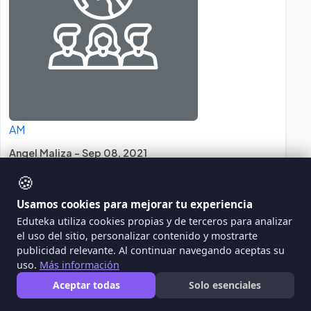
AM
Angel Maliza - Sep 08, 2021
🍪
Usamos cookies para mejorar tu experiencia
La Gran Depresión
Eduteka utiliza cookies propias y de terceros para analizar
el uso del sitio, personalizar contenido y mostrarte
la gran depresión después de la primera guerra
publicidad relevante. Al continuar navegando aceptas su
mundial, estados unidos se convirtió en una
uso.
Más información
gran potencia económica mundial. los
Aceptar todas
Solo esenciales
estadounidenses exportaron el consumismo en