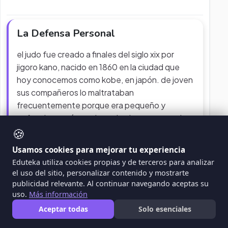
La Defensa Personal
el judo fue creado a finales del siglo xix por
jigoro kano, nacido en 1860 en la ciudad que
hoy conocemos como kobe, en japón. de joven
sus compañeros lo maltrataban
frecuentemente porque era pequeño y
enfermizo, razón por la cual quiso encontrar la
🍪
forma de hacerse fuerte. a los
...
Usamos cookies para mejorar tu experiencia
PROYECTO
EDUCACIÓN FÍSICA
Eduteka utiliza cookies propias y de terceros para analizar
el uso del sitio, personalizar contenido y mostrarte
publicidad relevante. Al continuar navegando aceptas su
uso.
Más información
Aceptar todas
Solo esenciales