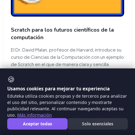
Scratch para los futuros científicos de la
computación
El Dr. David Malan, profesor de Harvard, introduce su
curso de Ciencias de la Computación con un ejemplo
de Scratch en el que de manera clara y sencilla
explica elementos de programación tales como
🍪
instrucciones, expresiones booleanas,
condicionales, ciclos, variables, hilos y eventos.
Usamos cookies para mejorar tu experiencia
Eduteka utiliza cookies propias y de terceros para analizar
#PensamientoComputacional
el uso del sitio, personalizar contenido y mostrarte
#CienciaComputacion
#Programacion
publicidad relevante. Al continuar navegando aceptas su
uso.
Más información
#Scratch
Aceptar todas
Solo esenciales