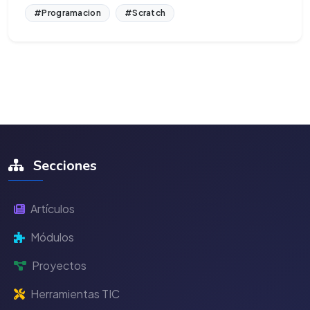
#Programacion
#Scratch
Secciones
Artículos
Módulos
Proyectos
Herramientas TIC