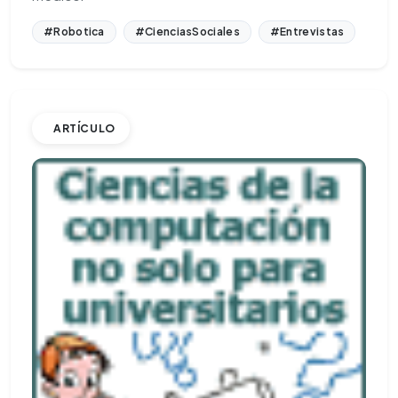
#Robotica
#CienciasSociales
#Entrevistas
ARTÍCULO