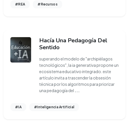
#REA
#Recursos
Hacía Una Pedagogía Del
Sentido
superando el modelo de "archipiélagos
tecnológicos", la ia generativa propone un
ecosistema educativo integrado. este
artículo invita a trascender la obsesión
técnica por los algoritmos para priorizar
una pedagogía del
...
#IA
#Inteligencia Artificial