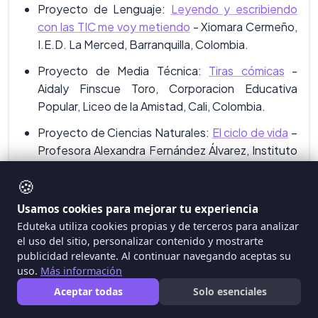
Proyecto de Lenguaje:
Leyendo y escribiendo
con las TIC me voy metiendo
- Xiomara Cermeño,
I.E.D. La Merced, Barranquilla, Colombia.
Proyecto de Media Técnica:
Tiras cómicas
-
Aidaly Finscue Toro, Corporacion Educativa
Popular, Liceo de la Amistad, Cali, Colombia.
Proyecto de Ciencias Naturales:
El ciclo de vida
–
Profesora Alexandra Fernández Álvarez, Instituto
Nuestra Señora de la Asunción (INSA), Cali,
🍪
Colombia.
Usamos cookies para mejorar tu experiencia
Proyecto de Religión:
Dios llama a Moisés
- Luz
Eduteka utiliza cookies propias y de terceros para analizar
Marina Carmona L, Colegio Teresiano, Envigado,
el uso del sitio, personalizar contenido y mostrarte
Colombia.
publicidad relevante. Al continuar navegando aceptas su
uso.
Más información
Consulte
Otros proyectos de clase
que solicitan a
Aceptar todas
Solo esenciales
los estudiantes elaborar Cómics.