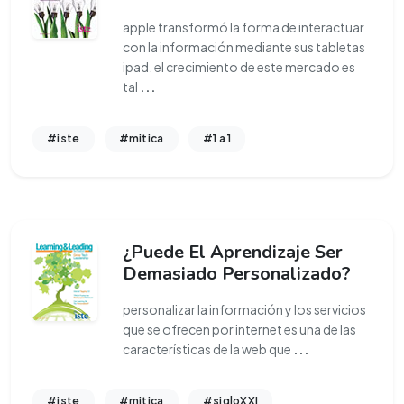
apple transformó la forma de interactuar
con la información mediante sus tabletas
ipad. el crecimiento de este mercado es
tal
...
#iste
#mitica
#1 a 1
¿Puede El Aprendizaje Ser
Demasiado Personalizado?
personalizar la información y los servicios
que se ofrecen por internet es una de las
características de la web que
...
#iste
#mitica
#sigloXXI