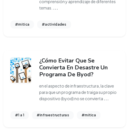
comprensión y aprendizaje de diferentes
temas.
...
#mitica
#actividades
¿Cómo Evitar Que Se
Convierta En Desastre Un
Programa De Byod?
en el aspecto de infraestructura, la clave
para que un programa de traiga su propio
dispositivo (byod) no se convierta
...
#1 a 1
#infraestructuras
#mitica