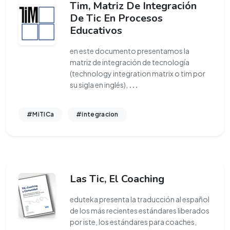
Tim, Matriz De Integración
De Tic En Procesos
Educativos
en este documento presentamos la
matriz de integración de tecnología
(technology integration matrix o tim por
su sigla en inglés),
...
#MiTICa
#integracion
Las Tic, El Coaching
eduteka presenta la traducción al español
de los más recientes estándares liberados
por iste, los estándares para coaches,