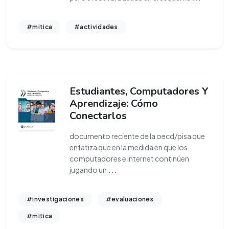
#mitica
#actividades
Estudiantes, Computadores Y
Aprendizaje: Cómo
Conectarlos
documento reciente de la oecd/pisa que
enfatiza que en la medida en que los
computadores e internet continúen
jugando un
...
#investigaciones
#evaluaciones
#mitica