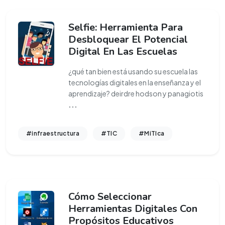
Selfie: Herramienta Para
Desbloquear El Potencial
Digital En Las Escuelas
¿qué tan bien está usando su escuela las
tecnologías digitales en la enseñanza y el
aprendizaje? deirdre hodson y panagiotis
...
#infraestructura
#TIC
#MiTIca
Cómo Seleccionar
Herramientas Digitales Con
Propósitos Educativos