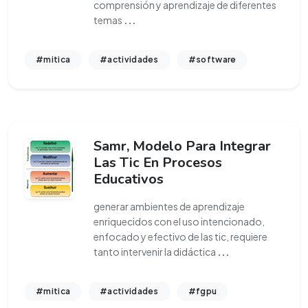
comprensión y aprendizaje de diferentes
temas
...
#mitica
#actividades
#software
Samr, Modelo Para Integrar
Las Tic En Procesos
Educativos
generar ambientes de aprendizaje
enriquecidos con el uso intencionado,
enfocado y efectivo de las tic, requiere
tanto intervenir la didáctica
...
#mitica
#actividades
#fgpu