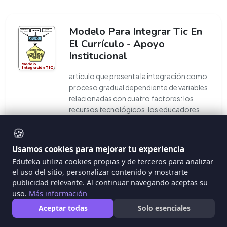
Modelo Para Integrar Tic En
El Currículo - Apoyo
Institucional
artículo que presenta la integración como
proceso gradual dependiente de variables
relacionadas con cuatro factores: los
recursos tecnológicos, los educadores,
...
🍪
Usamos cookies para mejorar tu experiencia
#mitica
#curriculo
Eduteka utiliza cookies propias y de terceros para analizar
el uso del sitio, personalizar contenido y mostrarte
publicidad relevante. Al continuar navegando aceptas su
uso.
Más información
Aceptar todas
Solo esenciales
Ruta Tic: Cómo Integrar En El
Aula El Aprendizaje Basado