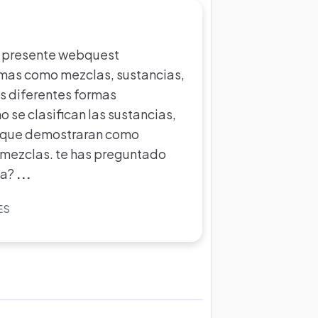
a presente webquest
mas como mezclas, sustancias,
as diferentes formas
 se clasifican las sustancias,
s que demostraran como
s mezclas. te has preguntado
ia?
...
ES