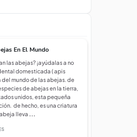
bejas En El Mundo
ran las abejas? ¡ayúdalas a no
dental domesticada ( apis
la del mundo de las abejas. de
ecies de abejas en la tierra,
stados unidos, esta pequeña
ción. de hecho, es una criatura
 abeja lleva
...
ES