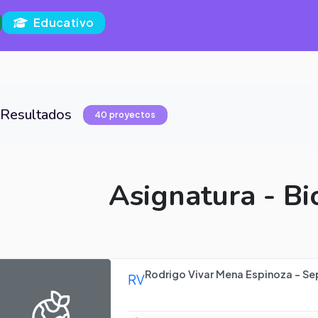
Educativo
Resultados
40 proyectos
Asignatura - Bi
Rodrigo Vivar Mena Espinoza - Se
RV