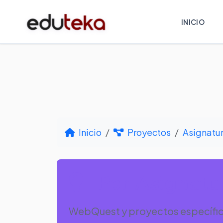
INICIO
Inicio
Proyectos
Asignatu
Por Asignatur
WebQuest y proyectos específico