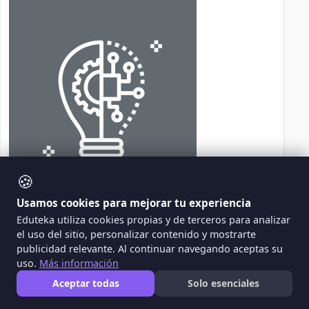
🍪
Usamos cookies para mejorar tu experiencia
YD
Eduteka utiliza cookies propias y de terceros para analizar
el uso del sitio, personalizar contenido y mostrarte
Yajaira Del Carmen Burgos Meza - Jul 12, 2022
publicidad relevante. Al continuar navegando aceptas su
uso.
Más información
Aceptar todas
Solo esenciales
La Robótica