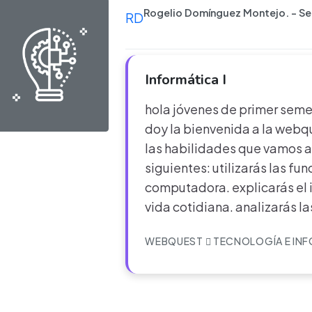
Rogelio Domínguez Montejo. - S
RD
Informática I
hola jóvenes de primer semes
doy la bienvenida a la webq
las habilidades que vamos a 
siguientes: utilizarás las fu
computadora. explicarás el i
vida cotidiana. analizarás l
WEBQUEST
TECNOLOGÍA E IN