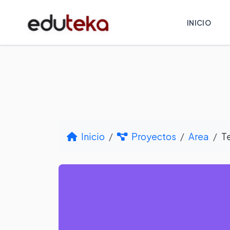
INICIO
Inicio
Proyectos
Area
T
Por Área de 
Tecnologia_info