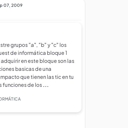
ep 07, 2009
tre grupos "a", "b" y "c" los
uest de informática bloque 1
adquirir en este bloque son las
nciones basicas de una
mpacto que tienen las tic en tu
as funciones de los
...
FORMÁTICA