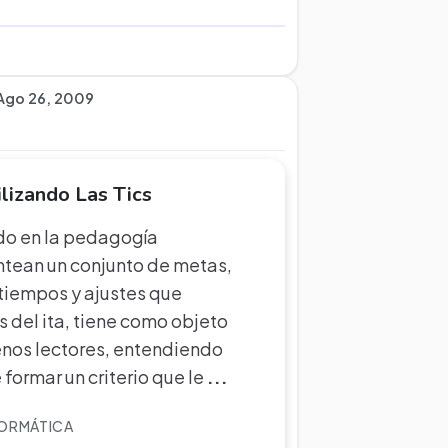
Ago 26, 2009
lizando Las Tics
do en la pedagogía
antean un conjunto de metas,
tiempos y ajustes que
 del ita, tiene como objeto
uenos lectores, entendiendo
ormar un criterio que le
...
FORMÁTICA