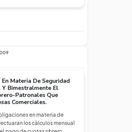
2009
 En Materia De Seguridad
l Y Bimestralmente El
brero-Patronales Que
sas Comerciales.
bligaciones en materia de
ectuaran los càlculos mensual
 el pago de cuotas obrero