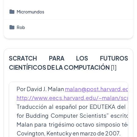
Micromundos
Rob
SCRATCH PARA LOS FUTUROS
CIENTÍFICOS DE LA COMPUTACIÓN
[1]
Por David J. Malan
malan@post.harvard.edu
[
http://www.eecs.harvard.edu/~malan/scratc
Traducción al español por EDUTEKA del artí
for Budding Computer Scientists” escrito po
Malan para trigésimo octavo simposio técn
Covington, Kentucky en marzo de 2007.