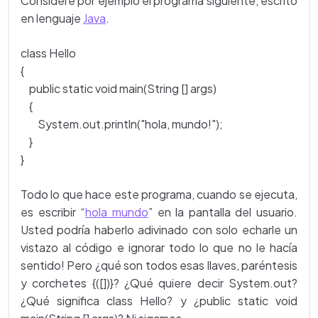
Considere por ejemplo el programa siguiente, escrito
en lenguaje
Java
.
class Hello
{
public static void main(String [] args)
{
System.out.println("hola, mundo!");
}
}
Todo lo que hace este programa, cuando se ejecuta,
es escribir
“
hola mundo
” en la pantalla del usuario.
Usted podría haberlo adivinado con solo echarle un
vistazo al código e ignorar todo lo que no le hacía
sentido! Pero ¿qué son todos esas llaves, paréntesis
y corchetes {([])}? ¿Qué quiere decir System.out?
¿Qué significa class Hello? y ¿public static void