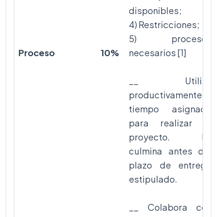
disponibles;
4) Restricciones;
5) procesos
Proceso
10%
necesarios [1]
__ Utiliza
productivamente el
tiempo asignado
para realizar el
proyecto. Lo
culmina antes del
plazo de entrega
estipulado.
__ Colabora con