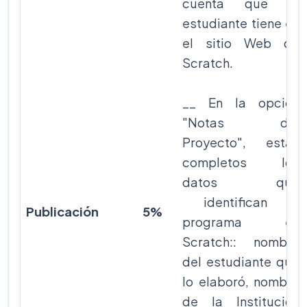
cuenta que el
estudiante tiene en
el sitio Web de
Scratch.
__ En la opción
"Notas del
Proyecto", están
completos los
datos que
identifican el
Publicación
5%
programa en
Scratch:: nombre
del estudiante que
lo elaboró, nombre
de la Institución