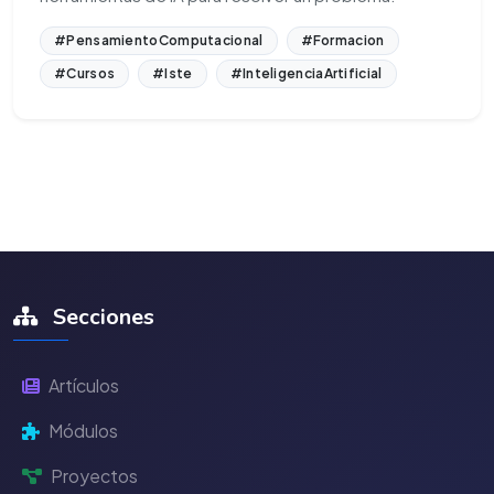
#PensamientoComputacional
#Formacion
#Cursos
#Iste
#InteligenciaArtificial
Secciones
Artículos
Módulos
Proyectos