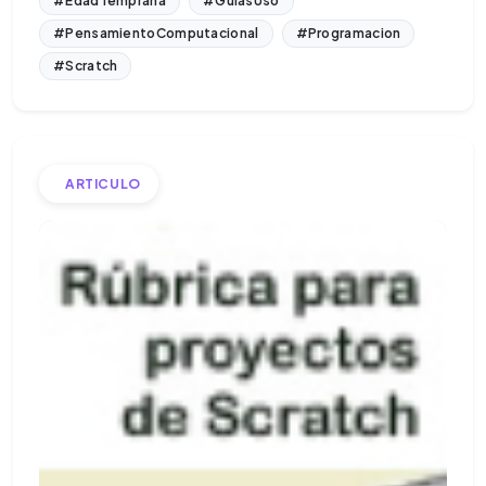
#EdadTemprana
#GuiasUso
#PensamientoComputacional
#Programacion
#Scratch
ARTICULO