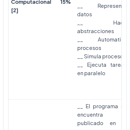
Computacional
15%
__ Representa
[2]
datos
__ Hace
abstracciones
__ Automatiza
procesos
__ Simula procesos
__ Ejecuta tareas
en paralelo
__ El programa se
encuentra
publicado en la