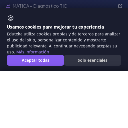
MÁTICA - Diagnóstico TIC
🍪
Eventos Eduteka
Usamos cookies para mejorar tu experiencia
Eduteka 2024
Eduteka utiliza cookies propias y de terceros para analizar
Reciente
el uso del sitio, personalizar contenido y mostrarte
publicidad relevante. Al continuar navegando aceptas su
2022
uso.
Más información
2021
Aceptar todas
Solo esenciales
2020
🍪
Usamos cookies para mejorar tu experiencia
Información
Eduteka utiliza cookies propias y de terceros para analizar
el uso del sitio, personalizar contenido y mostrarte
Quiénes Somos
publicidad relevante. Al continuar navegando aceptas su
uso.
Más información
Políticas de Uso
Aceptar todas
Solo esenciales