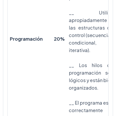
__ Utiliza
apropiadamente
las estructuras de
control (secuencial,
Programación
20%
condicional,
iterativa).
__ Los hilos de
programación son
lógicos y están bien
organizados.
__ El programa está
correctamente