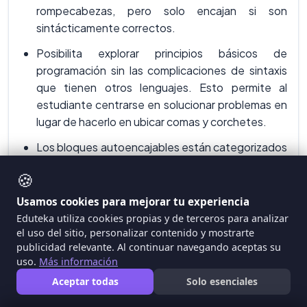
rompecabezas, pero solo encajan si son
sintácticamente correctos.
Posibilita explorar principios básicos de
programación sin las complicaciones de sintaxis
que tienen otros lenguajes. Esto permite al
estudiante centrarse en solucionar problemas en
lugar de hacerlo en ubicar comas y corchetes.
Los bloques autoencajables están categorizados
por colores de acuerdo con su funcionalidad
🍪
(Azul=Movimiento; Violeta=Apariencia;
Fuscia=Sonido; Verde=Lápiz; Naranja=Control;
Usamos cookies para mejorar tu experiencia
Azul claro=Sensores; Verde claro=Números;
Eduteka utiliza cookies propias y de terceros para analizar
Rojo=variables). Este código visual también
el uso del sitio, personalizar contenido y mostrarte
publicidad relevante. Al continuar navegando aceptas su
ayuda a los estudiantes.
uso.
Más información
Los modos de diseño y ejecución del ambiente
Aceptar todas
Solo esenciales
de programación son simultáneos, lo que permite