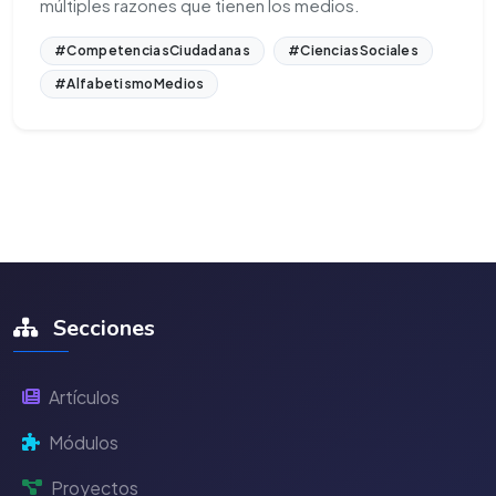
múltiples razones que tienen los medios.
#CompetenciasCiudadanas
#CienciasSociales
#AlfabetismoMedios
Secciones
Artículos
Módulos
Proyectos