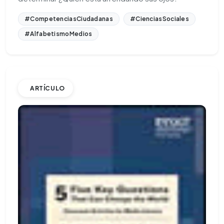
#CompetenciasCiudadanas
#CienciasSociales
#AlfabetismoMedios
ARTÍCULO