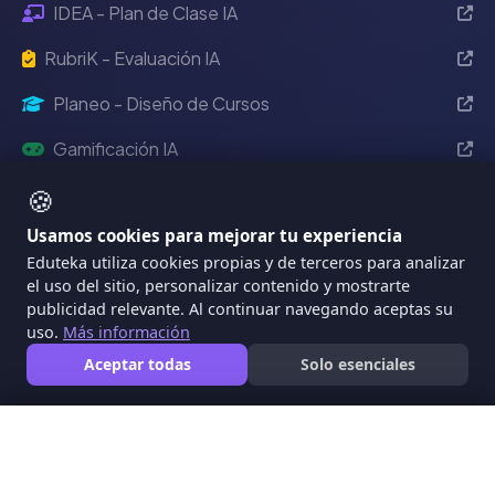
IDEA - Plan de Clase IA
RubriK - Evaluación IA
Planeo - Diseño de Cursos
Gamificación IA
🍪
MÁTICA - Diagnóstico TIC
Usamos cookies para mejorar tu experiencia
Eventos Eduteka
Eduteka utiliza cookies propias y de terceros para analizar
el uso del sitio, personalizar contenido y mostrarte
Eduteka 2024
Reciente
publicidad relevante. Al continuar navegando aceptas su
uso.
Más información
2022
Aceptar todas
Solo esenciales
2021
2020
🍪
Usamos cookies para mejorar tu experiencia