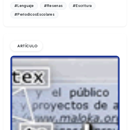
#Lenguaje
#Resenas
#Escritura
#PeriodicosEscolares
ARTÍCULO