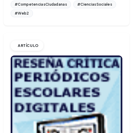
#CompetenciasCiudadanas
#CienciasSociales
#Web2
ARTÍCULO