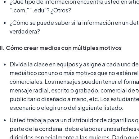
¿Qué tipo de información encuentra usted en siti
“.com,” “.edu”? ¿Otros?
¿Cómo se puede saber si la información en un de
verdadera?
II. Cómo crear medios con múltiples motivos
Divida la clase en equipos y asigne a cada uno de 
mediático con uno o más motivos que no estén re
comerciales. Los mensajes pueden tener el format
mensaje radial, escrito o grabado, comercial de te
publicitario diseñado a mano, etc. Los estudiant
escenario o elegir uno del siguiente listado:
Usted trabaja para un distribuidor de cigarrillo
parte de la condena, debe elaborar unos afiches 
dirigidos especialmente a las mujeres. Dado que s