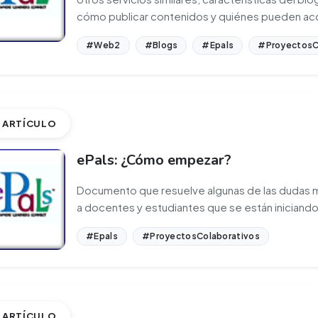
cómo publicar contenidos y quiénes pueden acc
#Web2
#Blogs
#Epals
#ProyectosC
ARTÍCULO
ePals: ¿Cómo empezar?
Documento que resuelve algunas de las dudas 
a docentes y estudiantes que se están iniciando e
#Epals
#ProyectosColaborativos
ARTÍCULO