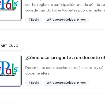
son las reglas de participación, desde dónde s
sucede cuando los estudiantes publican material
#Epals
#ProyectosColaborativos
ARTÍCULO
¿Cómo usar pregunte a un docente e
Documento que describe en qué consiste y cómo
docente ePals .
#Epals
#ProyectosColaborativos