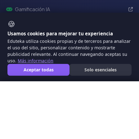
Gamificación IA
🍪
MÁTICA - Diagnóstico TIC
Usamos cookies para mejorar tu experiencia
Eventos Eduteka
Eduteka utiliza cookies propias y de terceros para analizar
el uso del sitio, personalizar contenido y mostrarte
Eduteka 2024
Reciente
publicidad relevante. Al continuar navegando aceptas su
uso.
Más información
2022
Aceptar todas
Solo esenciales
2021
2020
🍪
Usamos cookies para mejorar tu experiencia
Eduteka utiliza cookies propias y de terceros para analizar
Información
el uso del sitio, personalizar contenido y mostrarte
publicidad relevante. Al continuar navegando aceptas su
uso.
Más información
Quiénes Somos
Aceptar todas
Solo esenciales