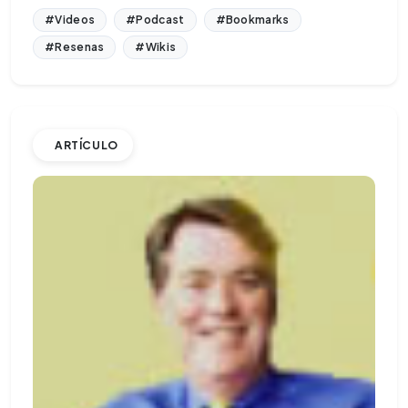
#Videos
#Podcast
#Bookmarks
#Resenas
#Wikis
ARTÍCULO