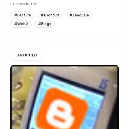
necesidades.
#Lectura
#Escritura
#Lenguaje
#Web2
#Blogs
ARTÍCULO