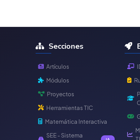
Secciones
E
Artículos
I
Módulos
Ru
Proyectos
P
C
Herramientas TIC
G
Matemática Interactiva
M
SEE - Sistema
T
IA