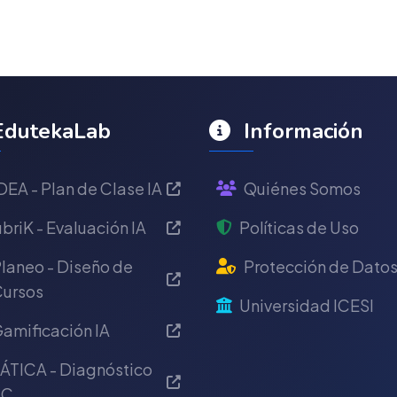
dutekaLab
Información
DEA - Plan de Clase IA
Quiénes Somos
briK - Evaluación IA
Políticas de Uso
laneo - Diseño de
Protección de Dato
ursos
Universidad ICESI
amificación IA
ÁTICA - Diagnóstico
IC