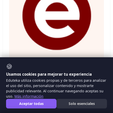
🍪
Usamos cookies para mejorar tu experiencia
Eduteka utiliza cookies propias y de terceros para analizar
el uso del sitio, personalizar contenido y mostrarte
Internet Sano - República Dominicana
publicidad relevante. Al continuar navegando aceptas su
uso.
Más información
Campaña que busca contribuir a que niñas, niños y
Aceptar todas
Solo esenciales
adolescentes de República Dominicana naveguen en
el ciberespacio de manera segura y desarrollen el